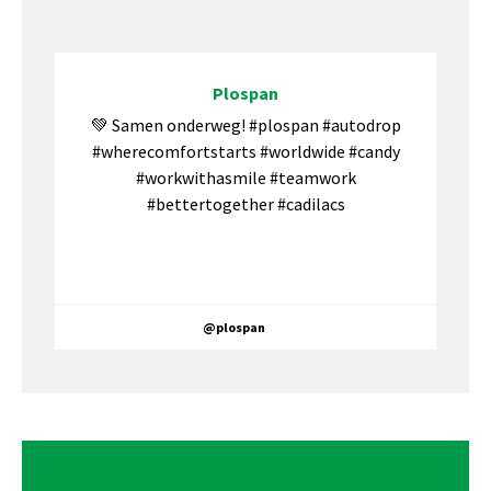
Plospan
💚 Samen onderweg! #plospan #autodrop
#wherecomfortstarts #worldwide #candy
#workwithasmile #teamwork
#bettertogether #cadilacs
@plospan