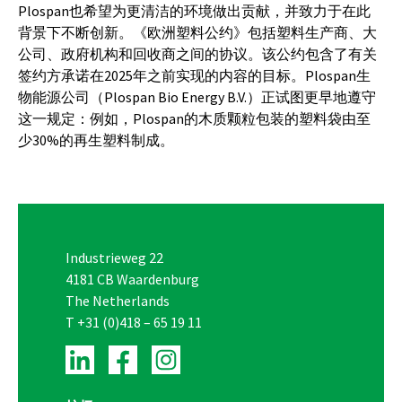
Plospan
也希望为更清洁的环境做出贡献，并致力于在此
背景下不断创新。《欧洲塑料公约》包括塑料生产商、大
公司、政府机构和回收商之间的协议。该公约包含了有关
签约方承诺在
2025
年之前实现的内容的目标。
Plospan
生
物能源公司（
Plospan Bio Energy B.V.
）正试图更早地遵守
这一规定：例如，
Plospan
的木质颗粒包装的塑料袋由至
少
30%
的再生塑料制成。
Industrieweg 22
4181 CB Waardenburg
The Netherlands
T
+31 (0)418 – 65 19 11