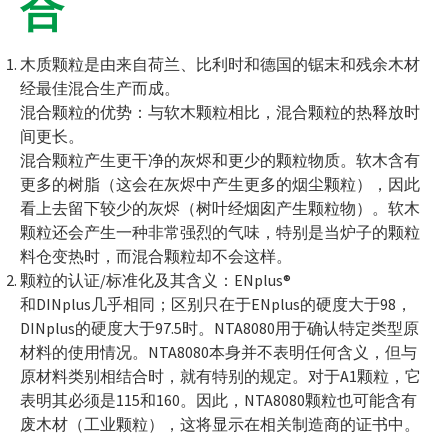
合
木质颗粒是由来自荷兰、比利时和德国的锯末和残余木材
经最佳混合生产而成。
混合颗粒的优势：与软木颗粒相比，混合颗粒的热释放时
间更长。
混合颗粒产生更干净的灰烬和更少的颗粒物质。软木含有
更多的树脂（这会在灰烬中产生更多的烟尘颗粒），因此
看上去留下较少的灰烬（树叶经烟囱产生颗粒物）。软木
颗粒还会产生一种非常强烈的气味，特别是当炉子的颗粒
料仓变热时，而混合颗粒却不会这样。
颗粒的认证/标准化及其含义：ENplus®
和DINplus几乎相同；区别只在于ENplus的硬度大于98，
DINplus的硬度大于97.5时。NTA8080用于确认特定类型原
材料的使用情况。NTA8080本身并不表明任何含义，但与
原材料类别相结合时，就有特别的规定。对于A1颗粒，它
表明其必须是115和160。因此，NTA8080颗粒也可能含有
废木材（工业颗粒），这将显示在相关制造商的证书中。