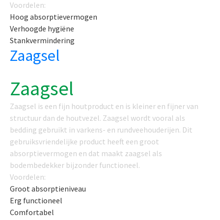
Voordelen:
Hoog absorptievermogen
Verhoogde hygiëne
Stankvermindering
Zaagsel
Zaagsel
Zaagsel is een fijn houtproduct en is kleiner en fijner van
structuur dan de houtvezel. Zaagsel wordt vooral als
bedding gebruikt in varkens- en rundveehouderijen. Dit
gebruiksvriendelijke product heeft een groot
absorptievermogen en dat maakt zaagsel als
bodembedekker bijzonder functioneel.
Voordelen:
Groot absorptieniveau
Erg functioneel
Comfortabel