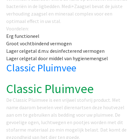
bacteriën in de ligbedden. Medi+Zaagsel bevat de juiste
verhouding zaagsel en mineraal complex voor een
optimaal effect in uw stal.
Voordelen:
Erg functioneel
Groot vochtbindend vermogen
Lager celgetal d.m.v. desinfecterend vermogen
Lager celgetal door middel van hygienemengsel
Classic Pluimvee
Classic Pluimvee
De Classic Pluimvee is een vrijwel stofvrij product. Met
name daarom bevelen veel dierenartsen deze houtvezel
aan om te gebruiken als bedding voor uw pluimvee. De
gevoelige ogen, luchtwegen en pootjes worden met dit
stofarme materiaal zo min mogelijk belast. Dat komt de
gezondheid van het dier ten goede.