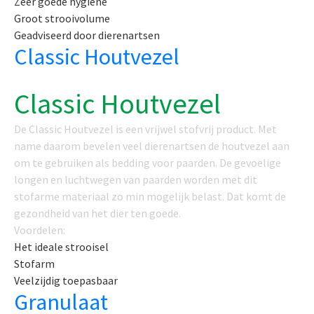
Zeer goede hygiëne
Groot strooivolume
Geadviseerd door dierenartsen
Classic Houtvezel
Classic Houtvezel
De Classic Houtvezel is een vrijwel stofvrij product. Met
name daarom bevelen veel dierenartsen de houtvezel aan
om te gebruiken als bedding voor paarden. De gevoelige
longen en luchtwegen van paarden worden met dit
stofarme materiaal zo min mogelijk belast. Dat komt de
gezondheid van het dier ten goede.
Voordelen:
Het ideale strooisel
Stofarm
Veelzijdig toepasbaar
Granulaat