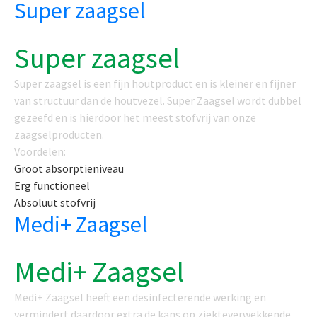
Super zaagsel
Super zaagsel
Super zaagsel is een fijn houtproduct en is kleiner en fijner
van structuur dan de houtvezel. Super Zaagsel wordt dubbel
gezeefd en is hierdoor het meest stofvrij van onze
zaagselproducten.
Voordelen:
Groot absorptieniveau
Erg functioneel
Absoluut stofvrij
Medi+ Zaagsel
Medi+ Zaagsel
Medi+ Zaagsel heeft een desinfecterende werking en
vermindert daardoor extra de kans op ziekteverwekkende