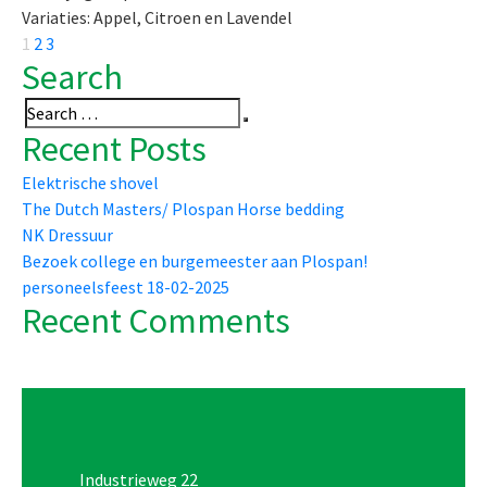
Variaties: Appel, Citroen en Lavendel
Berichten
Page
Page
Page
Next
1
2
3
Search
page
paginering
Search
Search
Recent Posts
for:
Elektrische shovel
The Dutch Masters/ Plospan Horse bedding
NK Dressuur
Bezoek college en burgemeester aan Plospan!
personeelsfeest 18-02-2025
Recent Comments
Industrieweg 22