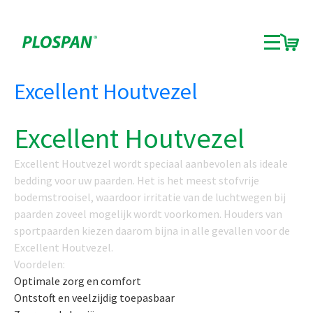
Archieven:
Products
Excellent Houtvezel
Excellent Houtvezel
Excellent Houtvezel wordt speciaal aanbevolen als ideale
bedding voor uw paarden. Het is het meest stofvrije
bodemstrooisel, waardoor irritatie van de luchtwegen bij
paarden zoveel mogelijk wordt voorkomen. Houders van
sportpaarden kiezen daarom bijna in alle gevallen voor de
Excellent Houtvezel.
Voordelen:
Optimale zorg en comfort
Ontstoft en veelzijdig toepasbaar