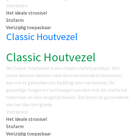
Voordelen:
Het ideale strooisel
Stofarm
Veelzijdig toepasbaar
Classic Houtvezel
Classic Houtvezel
De Classic Houtvezel is een vrijwel stofvrij product. Met
name daarom bevelen veel dierenartsen deze houtvezel
aan om te gebruiken als bedding voor uw huisdier. De
gevoelige longen en luchtwegen worden met dit stofarme
materiaal zo min mogelijk belast. Dat komt de gezondheid
van het dier ten goede.
Voordelen:
Het ideale strooisel
Stofarm
Veelzijdig toepasbaar