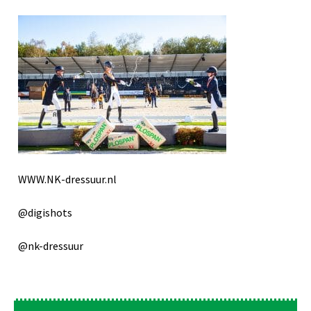
WWW.NK-dressuur.nl
@digishots
@nk-dressuur