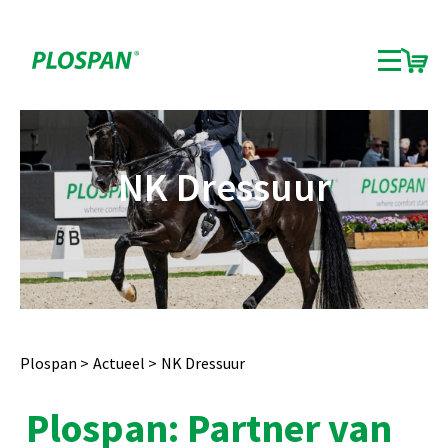
NK Dressuur
Plospan
Actueel
NK Dressuur
Plospan: Partner van