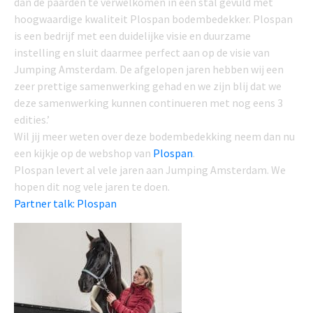
dan de paarden te verwelkomen in een stal gevuld met
hoogwaardige kwaliteit Plospan bodembedekker. Plospan
is een bedrijf met een duidelijke visie en duurzame
instelling en sluit daarmee perfect aan op de visie van
Jumping Amsterdam. De afgelopen jaren hebben wij een
zeer prettige samenwerking gehad en we zijn blij dat we
deze samenwerking kunnen continueren met nog eens 3
edities.’
Wil jij meer weten over deze bodembedekking neem dan nu
een kijkje op de webshop van
Plospan
.
Plospan levert al vele jaren aan Jumping Amsterdam. We
hopen dit nog vele jaren te doen.
Partner talk: Plospan