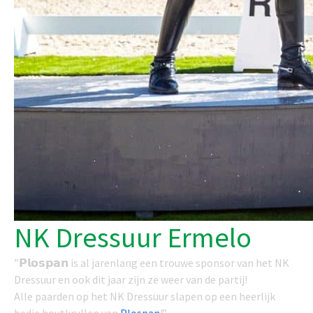
NK Dressuur Ermelo
”𝗣𝗹𝗼𝘀𝗽𝗮𝗻 is al jarenlang een trouwe sponsor van het NK
Dressuur en ook dit jaar zijn ze weer van de partij!
Alle paarden op het NK Dressuur slapen op een heerlijk
bedje houtkrullen van
Plospan
!”