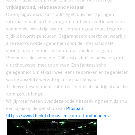
Vrijdagavond, relatieavond Plospan
Op vrijdagavond staat traditiegetrouw het ‘springen
internationaal’ op het programma. Iedere editie weer een
spannende wedstrijd waarbij een springconcours tegen de
tijdklok wordt gehouden. Gegarandeerd spektakel waarbij
alle risico’s worden genomen door de internationale
springtop om er met de hoofdprijs vandoor te gaan.
Plospan is die avond met 200 vaste klanten aanwezig om
dit schouwspel mee te beleven. Een fantastische
gelegenheid om elkaar weer eens te spreken en te genieten
van de absolute wereldtop in de paardensport.
Tijdens dit evenement zullen wij er ook als bedrijf staan dus
kom gerust langs!
Wil jij meer weten over deze bodembedekking neem dan nu
een kijkje op de webshop van
Plospan
.
https://www.thedutchmasters.com/standhouders