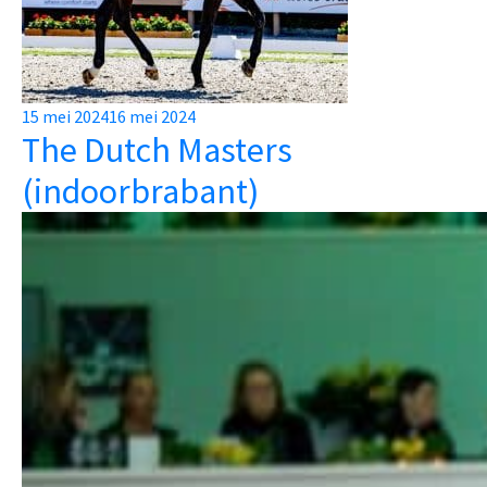
Posted
15 mei 2024
16 mei 2024
The Dutch Masters
on
(indoorbrabant)