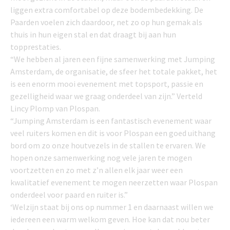
liggen extra comfortabel op deze bodembedekking. De
Paarden voelen zich daardoor, net zo op hun gemak als
thuis in hun eigen stal en dat draagt bij aan hun
topprestaties.
“We hebben al jaren een fijne samenwerking met Jumping
Amsterdam, de organisatie, de sfeer het totale pakket, het
is een enorm mooi evenement met topsport, passie en
gezelligheid waar we graag onderdeel van zijn.” Verteld
Lincy Plomp van Plospan.
“Jumping Amsterdam is een fantastisch evenement waar
veel ruiters komen en dit is voor Plospan een goed uithang
bord om zo onze houtvezels in de stallen te ervaren. We
hopen onze samenwerking nog vele jaren te mogen
voortzetten en zo met z’n allen elk jaar weer een
kwalitatief evenement te mogen neerzetten waar Plospan
onderdeel voor paard en ruiter is.”
‘Welzijn staat bij ons op nummer 1 en daarnaast willen we
iedereen een warm welkom geven. Hoe kan dat nou beter