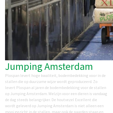
Jumping Amsterdam
Plospan levert hoge kwaliteit, bodembedekking voor in de
stallen die op duurzame wijze wordt geproduceerd. Zo
levert Plospan al jaren de bodembedekking voor de stallen
op Jumping Amsterdam. Welzijn voor een dieren is vandaag
de dag steeds belangrijker. De houtvezel Excellent die
wordt geleverd op Jumping Amsterdam is niet alleen een
mooi gezicht in de stallen, maar ook de paarden staan en