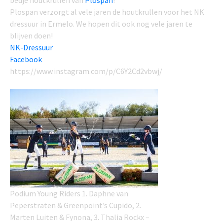
Plospan verzorgt al vele jaren de houtkrullen voor het NK
dressuur in Ermelo. We hopen dit ook nog vele jaren te
blijven doen!
NK-Dressuur
Facebook
https://www.instagram.com/p/C6Y2Cd2vbwj/
Podium Young Riders 1. Daphne van
Peperstraten & Greenpoint’s Cupido, 2.
Marten Luiten & Fynona, 3. Thalia Rockx –