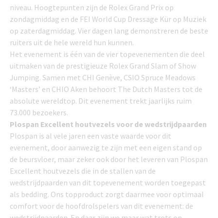
niveau. Hoogtepunten zijn de Rolex Grand Prix op
zondagmiddag en de FEI World Cup Dressage Kür op Muziek
op zaterdagmiddag. Vier dagen lang demonstreren de beste
ruiters uit de hele wereld hun kunnen.
Het evenement is één van de vier topevenementen die deel
uitmaken van de prestigieuze Rolex Grand Slam of Show
Jumping. Samen met CHI Genève, CSIO Spruce Meadows
‘Masters’ en CHIO Aken behoort The Dutch Masters tot de
absolute wereldtop. Dit evenement trekt jaarlijks ruim
73.000 bezoekers.
Plospan Excellent houtvezels voor de wedstrijdpaarden
Plospan is al vele jaren een vaste waarde voor dit
evenement, door aanwezig te zijn met een eigen stand op
de beursvloer, maar zeker ook door het leveren van Plospan
Excellent houtvezels die in de stallen van de
wedstrijdpaarden van dit topevenement worden toegepast
als bedding. Ons topproduct zorgt daarmee voor optimaal
comfort voor de hoofdrolspelers van dit evenement: de
wedstrijdpaarden. En daar zijn we maar wat trots op.