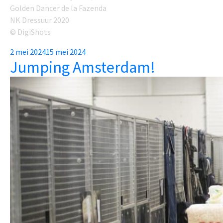
Golden Dancer de la Fazenda
NK Dressuur 2020
© DigiShots
Posted
2 mei 2024
15 mei 2024
Jumping Amsterdam!
on