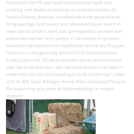
houtvezel. Het 99-jaar oude familiebedrijf heeft veel
ervaring met bodembedekking van paardenstallen. De
familie Plomp, waarvan inmiddels de derde generatie de
hoogwaardige houtvezels voor dierenverblijven levert in
meer dan 60 landen, weet wat sportpaarden (en heel veel
andere dieren) het liefst willen. En de ruiters en grooms
waarderen de kwaliteit en uitgebreide service van Plospan.
“Voor ons is het geweldig dat het CHIO Rotterdam ons
product gebruikt. De beste paarden van de wereld komen
naar het Kralingse Bos, veel van onze klanten zijn daar en
vinden het fijn dat onze bedding er in de stallen ligt”, aldus
Jort de Wit, Sales Manager Noord-West Europa bij Plospan.
We hopen nog vele jaren de bodemdekking te mogen
leveren!