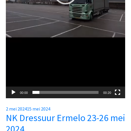
00:00
00:20
Posted
2 mei 2024
15 mei 2024
NK Dressuur Ermelo 23-26 mei
on
2024