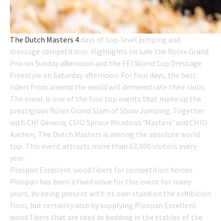
The Dutch Masters 4
days of top-level jumping and
dressage competitions. Highlights include the Rolex Grand
Prix on Sunday afternoon and the FEI World Cup Dressage
Freestyle on Saturday afternoon. For four days, the best
riders from around the world will demonstrate their skills.
The event is one of the four top events that make up the
prestigious Rolex Grand Slam of Show Jumping. Together
with CHI Geneva, CSIO Spruce Meadows ‘Masters’ and CHIO
Aachen, The Dutch Masters is among the absolute world
top. This event attracts more than 63,000 visitors every
year.
Plospan Excellent wood fibers for competition horses
Plospan has been a fixed value for this event for many
years, by being present with its own stand on the exhibition
floor, but certainly also by supplying Plospan Excellent
wood fibers that are used as bedding in the stables of the