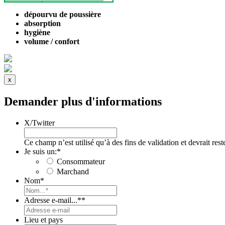
dépourvu de poussière
absorption
hygiène
volume / confort
x
Demander plus d'informations
X/Twitter
Ce champ n’est utilisé qu’à des fins de validation et devrait res
Je suis un:
*
Consommateur
Marchand
Nom
*
Adresse e-mail...*
*
Lieu et pays