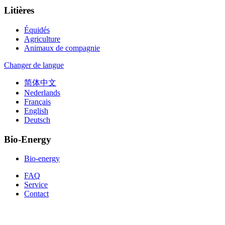
Litières
Équidés
Agriculture
Animaux de compagnie
Changer de langue
简体中文
Nederlands
Français
English
Deutsch
Bio-Energy
Bio-energy
FAQ
Service
Contact