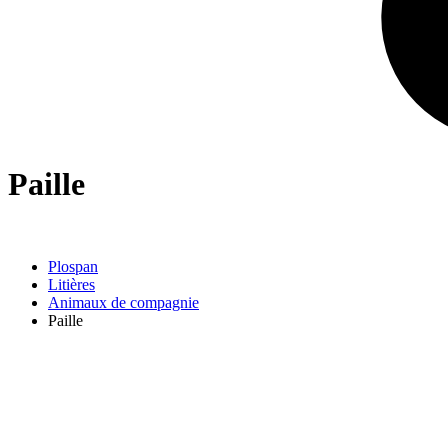
Paille
Plospan
Litières
Animaux de compagnie
Paille