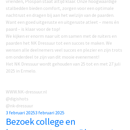
vrienden, Plospan staat altijd klaar. Onze hoogwaardige
stalbedden bieden comfort, zorgen voor een optimale
nachtrust en dragen bij aan het welzijn van de paarden.
Want een goed uitgeruste en uitgeruste atleet – mens én
paard – is klaar voor de top!
We kijken er enorm naar uit om samen met de ruiters en
paarden het NK Dressuur tot een succes te maken. We
wensen alle deelnemers veel succes en plezier en zijn trots
om onderdeel te zijn van dit mooie evenement!
Het NK Dressuur wordt gehouden van 25 tot en met 27 juli
2025 in Ermelo.
WWW.NK-dressuur.nl
@digishots
@nk-dressuur
Posted
3 februari 2025
3 februari 2025
Bezoek college en
on