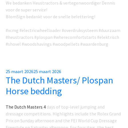
We bedanken Heustractors & vertegenwoordiger Dennis
voor de super service!
BlomSign bedankt voor de snelle belettering!
#xcmg #electricwheelloader #overdruksysteem #duurzaam
#heustractors #plospan #wherecomfortstarts #elektrisch
#shovel #woodshavings #woodpellets #waardenburg
Posted
25 maart 2026
25 maart 2026
The Dutch Masters/ Plospan
on
Horse bedding
The Dutch Masters 4
days of top-level jumping and
dressage competitions. Highlights include the Rolex Grand
Prix on Sunday afternoon and the FEI World Cup Dressage
Freestyle on Saturday afternoon. For four days, the best