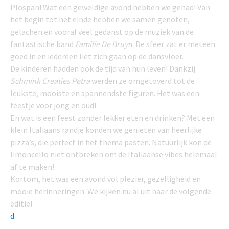
Plospan! Wat een geweldige avond hebben we gehad! Van
het begin tot het einde hebben we samen genoten,
gelachen en vooral veel gedanst op de muziek van de
fantastische band
Familie De Bruyn
. De sfeer zat er meteen
goed in en iedereen liet zich gaan op de dansvloer.
De kinderen hadden ook de tijd van hun leven! Dankzij
Schmink Creaties Petra
werden ze omgetoverd tot de
leukste, mooiste en spannendste figuren. Het was een
feestje voor jong en oud!
En wat is een feest zonder lekker eten en drinken? Met een
klein Italiaans randje konden we genieten van heerlijke
pizza’s, die perfect in het thema pasten. Natuurlijk kon de
limoncello niet ontbreken om de Italiaanse vibes helemaal
af te maken!
Kortom, het was een avond vol plezier, gezelligheid en
mooie herinneringen. We kijken nu al uit naar de volgende
editie!
d