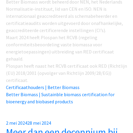
Better Biomass wordt beheerd door NEN, het Nederlands
Normalisatie-instituut, lid van CEN en ISO. NEN is
internationaal geaccrediteerd als schemabeheerder en
certificatieaudits worden uitgevoerd door onafhankelijke,
geaccrediteerde certificerende instellingen (CI’s).
Maart 2024 heeft Plospan het RCVB (regeling
conformiteitsbeoordeling vaste biomassa voor
energietoepassingen) uitbreiding van RED certificaat
gehaald.
Plospan heeft naast het RCVB certificaat ook RED (
Richtlijn
(EU) 2018/2001 (opvolger van Richtlijn 2009/28/EG))
certificaat.
Certificaathouders | Better Biomass
Better Biomass | Sustainble biomass certification for
bioenergy and biobased products
Posted
2 mei 2024
28 mei 2024
Meer dan een decennium bij
on