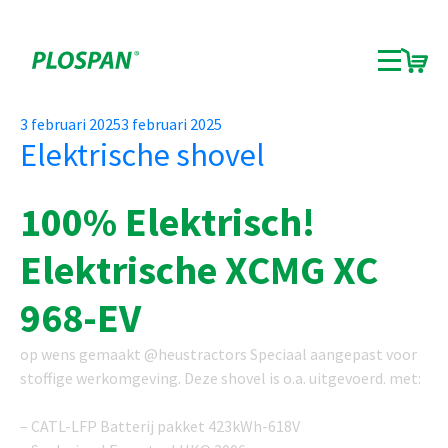
Auteur:
Plospan
Posted
3 februari 2025
3 februari 2025
Elektrische shovel
on
100% Elektrisch!
Elektrische XCMG XC
968-EV
op wens gemaakt @heustractors Speciaal aangepast voor
stoffige werkomgeving. Deze shovel is o.a. uitgevoerd. met:
– CATL-LFP Batterij pakket 423kWh-618V