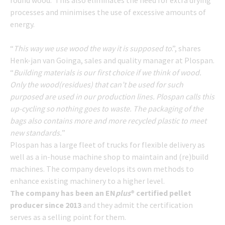
round wood. This also eliminates the need for extra drying
processes and minimises the use of excessive amounts of
energy.
“
This way we use wood the way it is supposed to
.”, shares
Henk-jan van Goinga, sales and quality manager at Plospan.
“
Building materials is our first choice if we think of wood.
Only the wood(residues) that can’t be used for such
purposed are used in our production lines. Plospan calls this
up-cycling so nothing goes to waste. The packaging of the
bags also contains more and more recycled plastic to meet
new standards.
”
Plospan has a large fleet of trucks for flexible delivery as
well as a in-house machine shop to maintain and (re)build
machines. The company develops its own methods to
enhance existing machinery to a higher level.
The company has been an EN
plus
® certified pellet
producer since 2013
and they admit the certification
serves as a selling point for them.