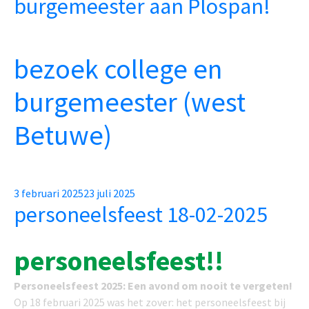
burgemeester aan Plospan!
bezoek college en
burgemeester (west
Betuwe)
Posted
3 februari 2025
23 juli 2025
personeelsfeest 18-02-2025
on
personeelsfeest!!
Personeelsfeest 2025: Een avond om nooit te vergeten!
Op 18 februari 2025 was het zover: het personeelsfeest bij