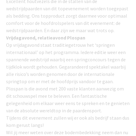
Excellent houtvezels die in de stallen van de
wedstrijdpaarden van dit topevenement worden toegepast
als bedding. Ons topproduct zorgt daarmee voor optimaal
comfort voor de hoofdrolspelers van dit evenement: de
wedstrijdpaarden. En daar zijn we maar wat trots op.
Vrijdagavond, relatieavond Plospan
Op vrijdagavond staat traditiegetrouw het ‘springen
internationaal’ op het programma. Iedere editie weer een
spannende wedstrijd waarbij een springconcours tegen de
tijdklok wordt gehouden. Gegarandeerd spektakel waarbij
alle risico’s worden genomen door de internationale
springtop om er met de hoofdprijs vandoor te gaan.
Plospan is die avond met 200 vaste klanten aanwezig om
dit schouwspel mee te beleven. Een fantastische
gelegenheid om elkaar weer eens te spreken en te genieten
van de absolute wereldtop in de paardensport.
Tijdens dit evenement zullen wij er ook als bedrijf staan dus
kom gerust langs!
Wil jij meer weten over deze bodembedekking neem dan nu