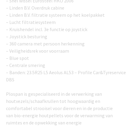
– Snel wissel Eurosteel HKO 2006
– Linden B.V. Overdruk cabine
– Linden B.V. filtratie systeem op het koelpakket
– Lucht filtratiesysteem
– Kruishendel incl. 3e functie op joystick
– Joystick besturing
– 360 camera met persoon herkenning
– Veiligheidsrek voor voorraam
– Blue spot
– Centrale smering
– Banden: 23.5R25 L5 Aeolus AL53 – Profile Car&Tyreservice
DBS
Plospan is gespecialiseerd in de verwerking van
houtvezels/schaafkrullen tot hoogwaardig en
comfortabel strooisel voor dieren en in de productie
van bio-energie houtpellets voor de verwarming van
ruimtes en de opwekking van energie