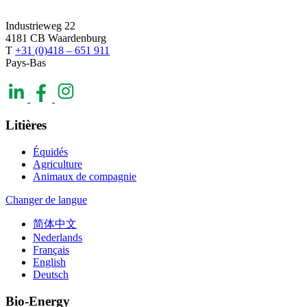
Industrieweg 22
4181 CB Waardenburg
T
+31 (0)418 – 651 911
Pays-Bas
Litières
Équidés
Agriculture
Animaux de compagnie
Changer de langue
简体中文
Nederlands
Français
English
Deutsch
Bio-Energy